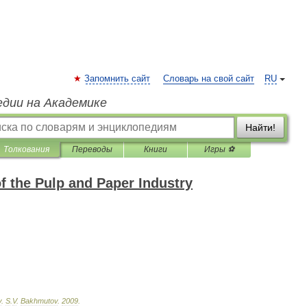
Запомнить сайт
Словарь на свой сайт
RU
едии на Академике
Найти!
Толкования
Переводы
Книги
Игры ⚽
f the Pulp and Paper Industry
y
.
S
.
V
.
Bakhmutov
.
2009
.