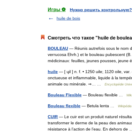
Игры ⚽
Нужно решить контрольную?
huile de bois
Смотреть что такое "huile de boule
BOULEAU
— Réunis autrefois sous le nom de
verrucosa Ehrh.) et le bouleau pubescent (B
médicinaux: feuilles, jeunes pousses, jeun
huile
— [ ɥil ] n. f. • 1250 uile; 1120 oile, var
onctueuse et inflammable, liquide à la tempéra
animale ou minérale. ⇒… …
Encyclopédie Unive
Bouleau Flexible
— Bouleau flexible …
Wik
Bouleau flexible
— Betula lenta …
Wikipédia
CUIR
— Le cuir est un produit naturel résult
transformer le derme de la peau des animaux
résistance à l’action de l’eau. En dehors d