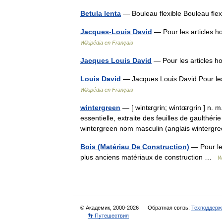
Betula lenta
— Bouleau flexible Bouleau fl
Jacques-Louis David
— Pour les articles h
Wikipédia en Français
Jacques Louis David
— Pour les articles 
Louis David
— Jacques Louis David Pour le
Wikipédia en Français
wintergreen
— [ wintɛrgrin; wintɶrgrin ] n. m
essentielle, extraite des feuilles de gaulthé
wintergreen nom masculin (anglais winter
Bois (Matériau De Construction)
— Pour le
plus anciens matériaux de construction …
W
© Академик, 2000-2026
Обратная связь:
Техподдерж
👣 Путешествия