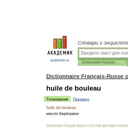
Словари и энциклоп
academic.ru
Dictionnaire Français-Russe of the Pulp and Paper Industry
Dictionnaire Français-Russe o
huile de bouleau
Толкование
Перевод
huile
de
bouleau
масло
берёзовое
Dictionnaire
Français
-
Russe
of
the
Pulp
and
Paper
Industr