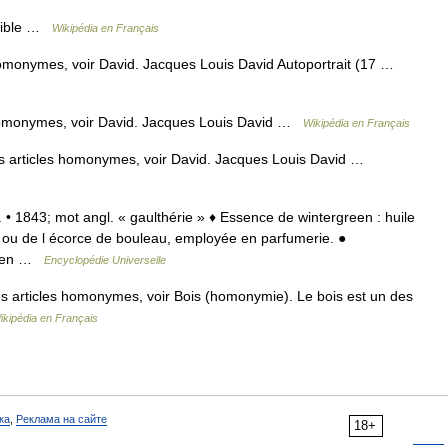
exible …
Wikipédia en Français
omonymes, voir David. Jacques Louis David Autoportrait (17 …
homonymes, voir David. Jacques Louis David …
Wikipédia en Français
s articles homonymes, voir David. Jacques Louis David …
. • 1843; mot angl. « gaulthérie » ♦ Essence de wintergreen : huile
rie ou de l écorce de bouleau, employée en parfumerie. ●
green …
Encyclopédie Universelle
s articles homonymes, voir Bois (homonymie). Le bois est un des
ikipédia en Français
ка
,
Реклама на сайте
18+