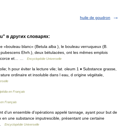
huile de goudron
au" в других словарях:
 «bouleau blanc» (Betula alba ), le bouleau verruqueux (B.
. pubescens Ehrh.), deux bétulacées, ont les mêmes emplois
e écorce et… …
Encyclopédie Universelle
. olie; h pour éviter la lecture vile; lat. oleum 1 ♦ Substance grasse,
ture ordinaire et insoluble dans l eau, d origine végétale,
rselle
ipédia en Français
 en Français
ant d’un ensemble d’opérations appelé tannage, ayant pour but de
 en une substance imputrescible, présentant une certaine
e …
Encyclopédie Universelle